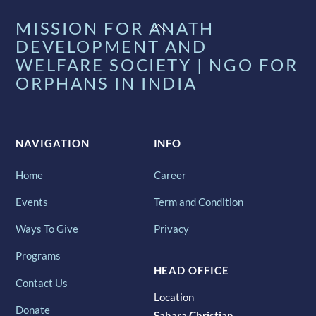
Back
MISSION FOR ANATH
To
DEVELOPMENT AND
Top
WELFARE SOCIETY | NGO FOR
ORPHANS IN INDIA
NAVIGATION
INFO
Home
Career
Events
Term and Condition
Ways To Give
Privacy
Programs
HEAD OFFICE
Contact Us
Location
Donate
Sahara Christian