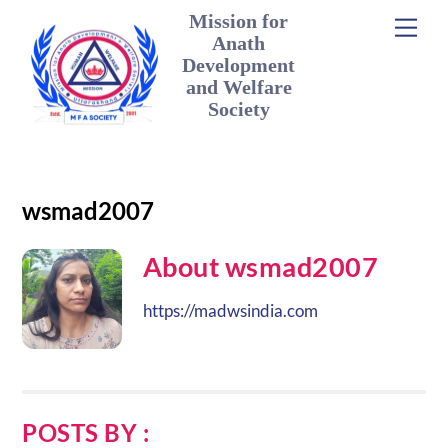
Skip
Mission for
Men
to
Anath
content
Development
and Welfare
Society
wsmad2007
About
wsmad2007
https://madwsindia.com
POSTS BY :