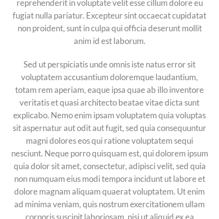
reprehenderit in voluptate velit esse cillum dolore eu
fugiat nulla pariatur. Excepteur sint occaecat cupidatat
non proident, sunt in culpa qui officia deserunt mollit
anim id est laborum.
Sed ut perspiciatis unde omnis iste natus error sit
voluptatem accusantium doloremque laudantium,
totam rem aperiam, eaque ipsa quae ab illo inventore
veritatis et quasi architecto beatae vitae dicta sunt
explicabo. Nemo enim ipsam voluptatem quia voluptas
sit aspernatur aut odit aut fugit, sed quia consequuntur
magni dolores eos qui ratione voluptatem sequi
nesciunt. Neque porro quisquam est, qui dolorem ipsum
quia dolor sit amet, consectetur, adipisci velit, sed quia
non numquam eius modi tempora incidunt ut labore et
dolore magnam aliquam quaerat voluptatem. Ut enim
ad minima veniam, quis nostrum exercitationem ullam
corporis suscipit laboriosam, nisi ut aliquid ex ea